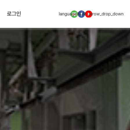
로그인
language
KOR
arrow_drop_down
Next