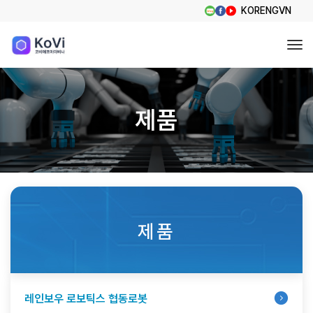
KOR
ENG
VN
Tog
제품
제품
레인보우 로보틱스 협동로봇